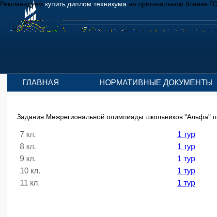
Рекомендуем
купить диплом техникума
на оригинальном бланке Г
ГЛАВНАЯ
НОРМАТИВНЫЕ ДОКУМЕНТЫ
Задания Межрегиональной олимпиады школьников "Альфа" по 
7 кл.
1 тур
8 кл.
1 тур
9 кл.
1 тур
10 кл.
1 тур
11 кл.
1 тур