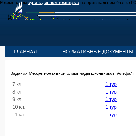
Рекомендуем
купить диплом техникума
на оригинальном бланке Г
ГЛАВНАЯ
НОРМАТИВНЫЕ ДОКУМЕНТЫ
Задания Межрегиональной олимпиады школьников "Альфа" по 
7 кл.
1 тур
8 кл.
1 тур
9 кл.
1 тур
10 кл.
1 тур
11 кл.
1 тур